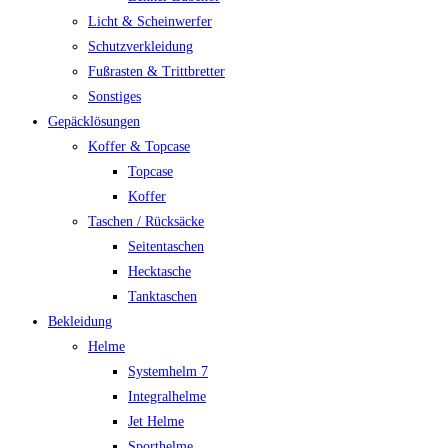
Licht & Scheinwerfer
Schutzverkleidung
Fußrasten & Trittbretter
Sonstiges
Gepäcklösungen
Koffer & Topcase
Topcase
Koffer
Taschen / Rücksäcke
Seitentaschen
Hecktasche
Tanktaschen
Bekleidung
Helme
Systemhelm 7
Integralhelme
Jet Helme
Sporthelme