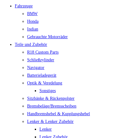
Fahrzeuge
BMW
Honda
Indian
Gebrauchte Motorräder
Teile und Zubehör
R18 Custom Parts
Schließzylinder
Navigator
Batterieladegerät
Optik & Veredelung
Sonstiges
Sitzbänke & Rückenpolster
Bremsbeläge/Bremsscheiben
Handbremshebel & Kupplungshebel
Lenker & Lenker Zubehör
Lenker
Lenker Zubehör