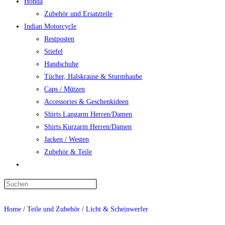
Honda
Zubehör und Ersatzteile
Indian Motorcycle
Restposten
Stiefel
Handschuhe
Tücher, Halskrause & Sturmhaube
Caps / Mützen
Accessories & Geschenkideen
Shirts Langarm Herren/Damen
Shirts Kurzarm Herren/Damen
Jacken / Westen
Zubehör & Teile
Website-
Suche
umschalten
Menü
Schließen
Home
/
Teile und Zubehör
/
Licht & Scheinwerfer